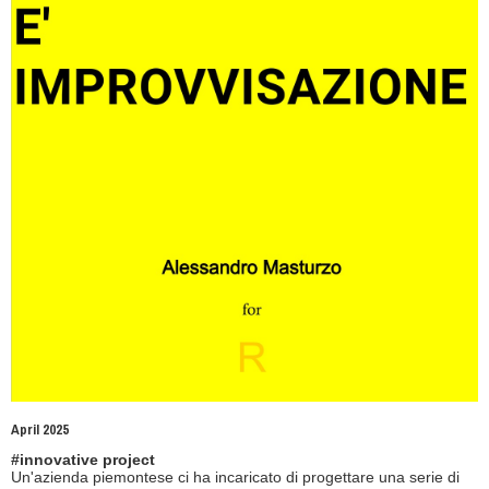
April 2025
#innovative project
Un'azienda piemontese ci ha incaricato di progettare una serie di